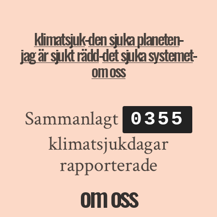
klimatsjuk
-
den sjuka planeten
-
jag är sjukt rädd
-
det sjuka systemet
-
om oss
Sammanlagt
0355
klimatsjukdagar
rapporterade
om oss