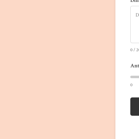
Din
0
/ 2
Ant
0