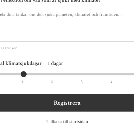
 reflektion om vad som är sjukt med klimatet
000 tecken
al klimatsjukdagar
1
dagar
1
2
3
4
Registrera
Tillbaka till startsidan